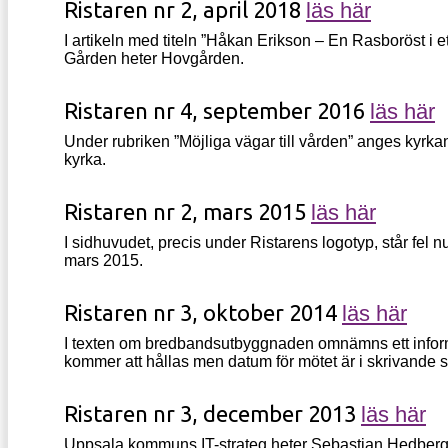
Ristaren nr 2, april 2018
läs här
I artikeln med titeln ”Håkan Erikson – En Rasboröst i e
Gården heter
Hovgården
.
Ristaren nr 4, september 2016
läs här
Under rubriken ”Möjliga vägar till vården” anges kyrka
kyrka
.
Ristaren nr 2, mars 2015
läs här
I sidhuvudet, precis under Ristarens logotyp, står fe
mars 2015
.
Ristaren nr 3, oktober 2014
läs här
I texten om bredbandsutbyggnaden omnämns ett informa
kommer att hållas men
datum för mötet
är i skrivande 
Ristaren nr 3, december 2013
läs här
Uppsala kommuns IT-strateg heter
Sebastian Hedber