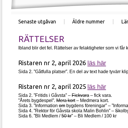
Senaste utgåvan
|
Äldre nummer
|
Län
RÄTTELSER
Ibland blir det fel. Rättelser av felaktigheter som vi f
Ristaren nr 2, april 2026
läs här
Sida 2. ”Gåtfulla platser”. En del av text hade tyvärr kli
Ristaren nr 2, april 2025
läs här
Sida 2. ”Fritids i Gåvsta” –
Fickvara
– fick vara.
”Årets bygdespel”.
Mera kort
– Medmera kort.
Sida 3. ”Information
om
bygdens föreningar” – ”Informa
Sida 4. ”Rektor för Gåvsta skola Malin Bohlin” –
S
kolb
Sida 6. ”Bli Medlem /
50 kr
” – Bli Medlem / 100 kr